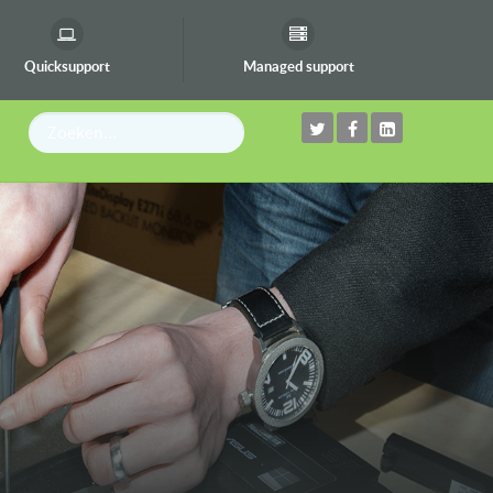
Quicksupport
Managed support