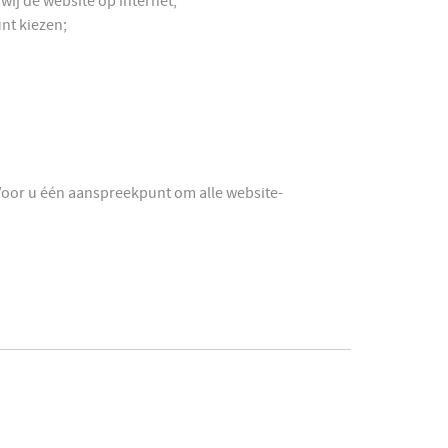
ij de website op internet;
nt kiezen;
. Voor u één aanspreekpunt om alle website-