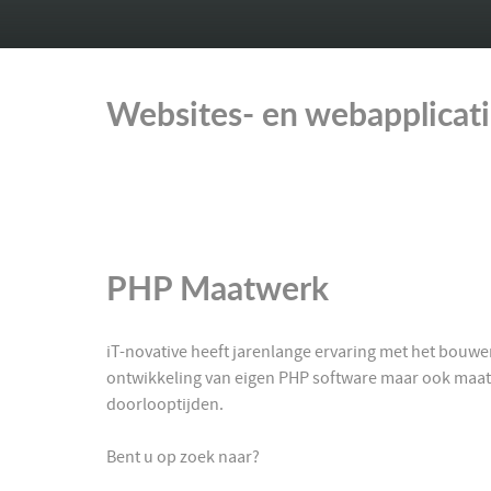
Websites- en webapplicati
PHP Maatwerk
iT-novative heeft jarenlange ervaring met het bouw
ontwikkeling van eigen PHP software maar ook maatw
doorlooptijden.
Bent u op zoek naar?