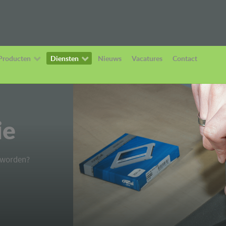
Producten
Diensten
Nieuws
Vacatures
Contact
ie
geworden?