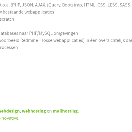
t o.a. (PHP, JSON, AJAX, jQuery, Bootstrap, HTML, CSS, LESS, SAS
uw bestaande webapplicaties
scratch
s databases naar PHP/MySQL omgevingen
jvoorbeeld Redmine + losse webapplicaties) in één overzichtelijk d
processen
webdesign
,
webhosting
en
mailhosting
.
-novative.