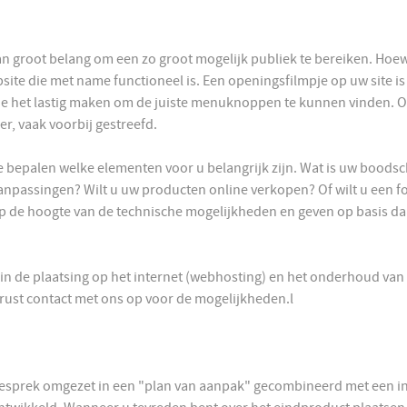
an groot belang om een zo groot mogelijk publiek te bereiken. Ho
ebsite die met name functioneel is. Een openingsfilmpje op uw site 
die het lastig maken om de juiste menuknoppen te kunnen vinden. O
r, vaak voorbij gestreefd.
e bepalen welke elementen voor u belangrijk zijn. Wat is uw boodsc
anpassingen? Wilt u uw producten online verkopen? Of wilt u een fo
 op de hoogte van de technische mogelijkheden en geven op basis daar
 de plaatsing op het internet (webhosting) en het onderhoud van de
erust contact met ons op voor de mogelijkheden.l
esprek omgezet in een "plan van aanpak" gecombineerd met een in