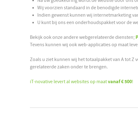
Na uw goedkeuring wordt de website door ons ont
Wij voorzien standaard in de benodigde interne
Indien gewenst kunnen wij internetmarketing va
U kunt bij ons een onderhoudspakket voor de web
Bekijk ook onze andere webgerelateerde diensten;
Tevens kunnen wij ook web-applicaties op maat leve
Zoals u ziet kunnen wij het totaalpakket van A tot Z
gerelateerde zaken onder te brengen.
iT-novative levert al websites op maat
vanaf € 500
!