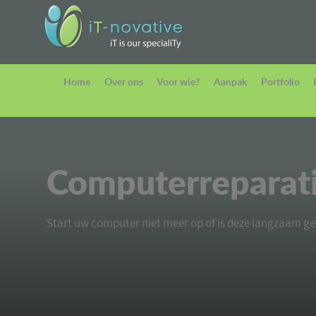
Home
Over ons
Voor wie?
Aanpak
Portfolio
Computerreparat
Start uw computer niet meer op of is deze langzaam 