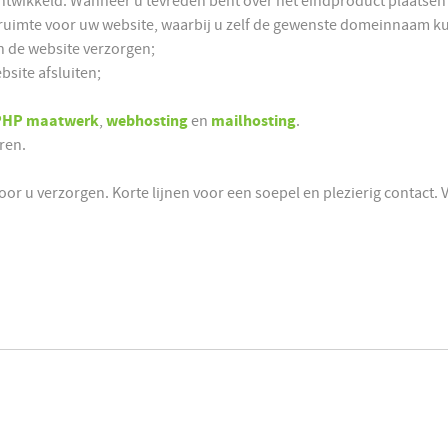
wikkeld. Wanneer u tevreden bent over het eindproduct plaatsen w
truimte voor uw website, waarbij u zelf de gewenste domeinnaam ku
n de website verzorgen;
site afsluiten;
PHP maatwerk
,
webhosting
en
mailhosting
.
ren.
 voor u verzorgen. Korte lijnen voor een soepel en plezierig contact