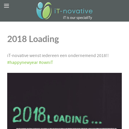
2018 Loading
iT-novative wenst iedereen een ondernemend 2018!!
#happynewyear
#owniT