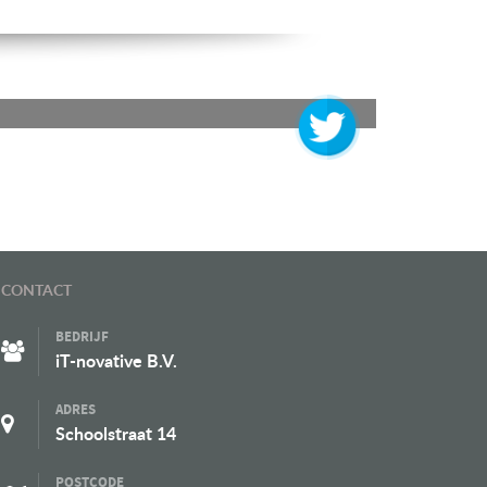
Volg @ op twitter
CONTACT
BEDRIJF
iT-novative B.V.
ADRES
Schoolstraat 14
POSTCODE