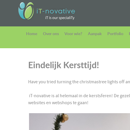
Home
Over ons
Voor wie?
Aanpak
Portfolio
Eindelijk Kersttijd!
Have you tried turning the christmastree lights off a
iT-novative is al helemaal in de kerstsferen! De geze
websites en webshops te gaan!